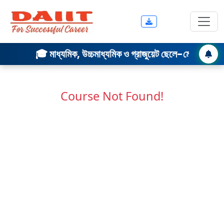
DAIIT Computer Academy — Best Computer Center in Uluberia Howr
🎓 মাধ্যমিক, উচ্চমাধ্যমিক ও গ্রাজুয়েট ছেলে-
Course Not Found!